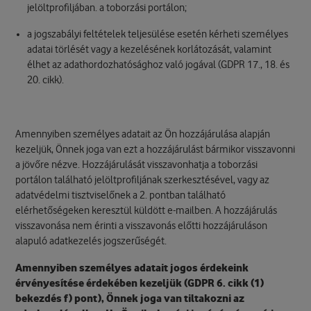
jelöltprofiljában. a toborzási portálon;
a jogszabályi feltételek teljesülése esetén kérheti személyes
adatai törlését vagy a kezelésének korlátozását, valamint
élhet az adathordozhatósághoz való jogával (GDPR 17., 18. és
20. cikk).
Amennyiben személyes adatait az Ön hozzájárulása alapján
kezeljük, Önnek joga van ezt a hozzájárulást bármikor visszavonni
a jövőre nézve. Hozzájárulását visszavonhatja a toborzási
portálon található jelöltprofiljának szerkesztésével, vagy az
adatvédelmi tisztviselőnek a 2. pontban található
elérhetőségeken keresztül küldött e-mailben. A hozzájárulás
visszavonása nem érinti a visszavonás előtti hozzájáruláson
alapuló adatkezelés jogszerűségét.
Amennyiben személyes adatait jogos érdekeink
érvényesítése érdekében kezeljük (GDPR 6. cikk (1)
bekezdés f) pont), Önnek joga van tiltakozni az