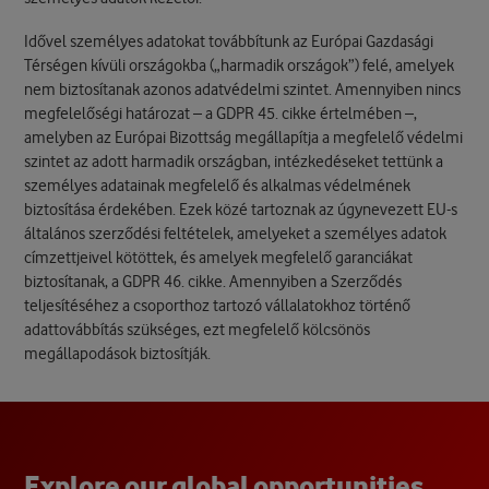
Idővel személyes adatokat továbbítunk az Európai Gazdasági
Térségen kívüli országokba („harmadik országok”) felé, amelyek
nem biztosítanak azonos adatvédelmi szintet. Amennyiben nincs
megfelelőségi határozat – a GDPR 45. cikke értelmében –,
amelyben az Európai Bizottság megállapítja a megfelelő védelmi
szintet az adott harmadik országban, intézkedéseket tettünk a
személyes adatainak megfelelő és alkalmas védelmének
biztosítása érdekében. Ezek közé tartoznak az úgynevezett EU-s
általános szerződési feltételek, amelyeket a személyes adatok
címzettjeivel kötöttek, és amelyek megfelelő garanciákat
biztosítanak, a GDPR 46. cikke. Amennyiben a Szerződés
teljesítéséhez a csoporthoz tartozó vállalatokhoz történő
adattovábbítás szükséges, ezt megfelelő kölcsönös
megállapodások biztosítják.
E
x
p
l
o
r
e
o
u
r
g
l
o
b
a
l
o
p
p
o
r
t
u
n
i
t
i
e
s