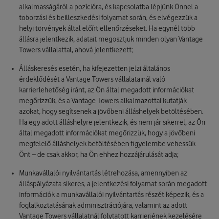
alkalmasságáról a pozícióra, és kapcsolatba lépjünk Önnel a
toborzási és beilleszkedési folyamat során, és elvégezzük a
helyi törvények által előírt ellenőrzéseket. Ha egynél több
állásra jelentkezik, adatait megosztjuk minden olyan Vantage
Towers vállalattal, ahová jelentkezett;
Álláskeresés esetén, ha kifejezetten jelzi általános
érdeklődését a Vantage Towers vállalatainál való
karrierlehetőség iránt, az Ön által megadott információkat
megőrizzük, és a Vantage Towers alkalmazottai kutatják
azokat, hogy segítsenek a jövőbeni álláshelyek betöltésében.
Ha egy adott álláshelyre jelentkezik, és nem jár sikerrel, az Ön
által megadott információkat megőrizzük, hogy a jövőbeni
megfelelő álláshelyek betöltésében figyelembe vehessük
Önt – de csak akkor, ha Ön ehhez hozzájárulását adja;
Munkavállalói nyilvántartás létrehozása, amennyiben az
álláspályázata sikeres, a jelentkezési folyamat során megadott
információk a munkavállalói nyilvántartás részét képezik, és a
foglalkoztatásának adminisztrációjára, valamint az adott
Vantage Towers vállalatnál folytatott karrierjének kezelésére