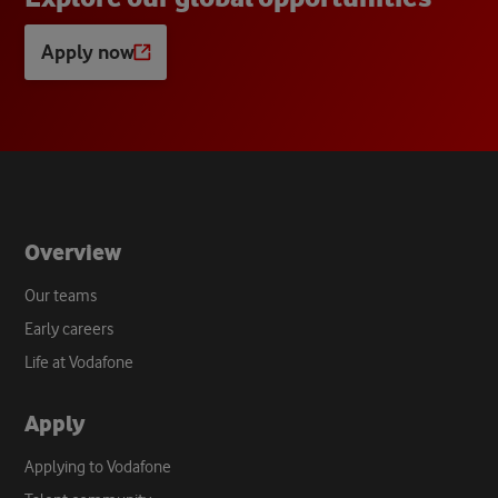
Apply now
Opens
a
new
tab
Overview
Our teams
Early careers
Life at Vodafone
Apply
Applying to Vodafone