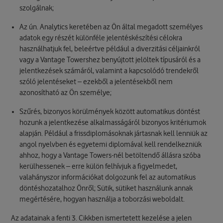
szolgálnak;
Az ún. Analytics keretében az Ön által megadott személyes
adatok egy részét különféle jelentéskészítési célokra
használhatjuk fel, beleértve például a diverzitási céljainkról
vagy a Vantage Towershez benyújtott jelöltek típusáról és a
jelentkezések számáról, valamint a kapcsolódó trendekről
szóló jelentéseket – ezekből a jelentésekből nem
azonosítható az Ön személye;
Szűrés, bizonyos körülmények között automatikus döntést
hozunk a jelentkezése alkalmasságáról bizonyos kritériumok
alapján. Például a frissdiplomásoknak jártasnak kell lenniük az
angol nyelvben és egyetemi diplomával kell rendelkezniük
ahhoz, hogy a Vantage Towers-nél betöltendő állásra szóba
kerülhessenek – erre külön felhívjuk a figyelmedet,
valahányszor információkat dolgozunk fel az automatikus
döntéshozatalhoz Önről; Sütik, sütiket használunk annak
megértésére, hogyan használja a toborzási weboldalt.
Az adatainak a fenti 3. Cikkben ismertetett kezelése a jelen