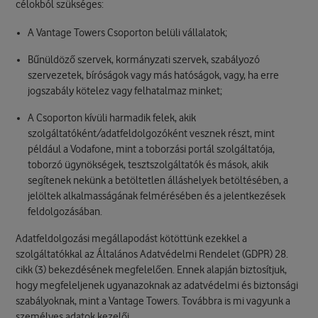
célokból szükséges:
A Vantage Towers Csoporton belüli vállalatok;
Bűnüldöző szervek, kormányzati szervek, szabályozó
szervezetek, bíróságok vagy más hatóságok, vagy, ha erre
jogszabály kötelez vagy felhatalmaz minket;
A Csoporton kívüli harmadik felek, akik
szolgáltatóként/adatfeldolgozóként vesznek részt, mint
például a Vodafone, mint a toborzási portál szolgáltatója,
toborzó ügynökségek, tesztszolgáltatók és mások, akik
segítenek nekünk a betöltetlen álláshelyek betöltésében, a
jelöltek alkalmasságának felmérésében és a jelentkezések
feldolgozásában.
Adatfeldolgozási megállapodást kötöttünk ezekkel a
szolgáltatókkal az Általános Adatvédelmi Rendelet (GDPR) 28.
cikk (3) bekezdésének megfelelően. Ennek alapján biztosítjuk,
hogy megfeleljenek ugyanazoknak az adatvédelmi és biztonsági
szabályoknak, mint a Vantage Towers. Továbbra is mi vagyunk a
személyes adatok kezelői.