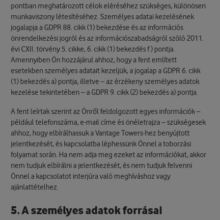
pontban meghatározott célok eléréséhez szükséges, különösen
munkaviszony létesítéséhez. Személyes adatai kezelésének
jogalapja a GDPR 88. cikk (1) bekezdése és az információs
önrendelkezési jogról és az információszabadságról szóló 2011.
évi CXII. törvény 5. cikke, 6. cikk (1) bekezdés f ) pontja.
Amennyiben Ön hozzájárul ahhoz, hogy a fent említett
esetekben személyes adatait kezeljük, a jogalap a GDPR 6. cikk
(1) bekezdés a) pontja, illetve – az érzékeny személyes adatok
kezelése tekintetében – a GDPR 9. cikk (2) bekezdés a) pontja.
A fent leírtak szerint az Önről feldolgozott egyes információk –
például telefonszáma, e-mail címe és önéletrajza – szükségesek
ahhoz, hogy elbírálhassuk a Vantage Towers-hez benyújtott
jelentkezését, és kapcsolatba léphessünk Önnel a toborzási
folyamat során. Ha nem adja meg ezeket az információkat, akkor
nem tudjuk elbírálni a jelentkezését, és nem tudjuk felvenni
Önnel a kapcsolatot interjúra való meghíváshoz vagy
ajánlattételhez.
5. A személyes adatok forrásai