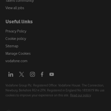
Talent community
View all jobs
Useful links
Privacy Policy
Cookie policy
Sitemap
Manage Cookies
vodafone.com
Opens
Opens
Opens
Opens
Opens
a
a
a
a
a
new
new
new
new
new
Vodafone Group Plc. Registered Office: Vodafone House. The Connection,
Newbury, Berkshire RG14 2FN. Registered in England No 1833679 We use
tab
tab
tab
tab
tab
cookies to improve your experience on this site.
Read our policy