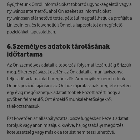
Gyűjthetünk Önről információkat toborzó ügynökségektől vagy a
nyilvános internetről, ahol Ön ezeket az információkat
nyilvánosan elérhetővé tette, például megtalálhatjuk a profilját a
LinkedIn-en, és felvehetjük Önnel a kapcsolatot a megfelelő
pozíciókkal kapcsolatban.
6.Személyes adatok tárolásának
időtartama
Az Ön személyes adatait a toborzási folyamat lezárultáig őrizzük
meg. Sikeres pályázat esetén az Ön adatait a munkaviszonya
teljes időtartama alatt megőrizzük. Amennyiben nem tudunk
Önnek pozíciót ajánlani, az Ön hozzájárulásának megléte esetén
egy évig megőrizhetjük adatait többek között azért, hogy a
jövőben felmerülő, Önt érdeklő munkalehetőségekről
tájékoztathassuk.
Ezt követően az álláspályázattal összefüggésben kezelt adatait
töröljük vagy anonimizáljuk, kivéve, ha jogszabályi megőrzési
kötelezettség vagy más ok a törlést nem teszi lehetővé.