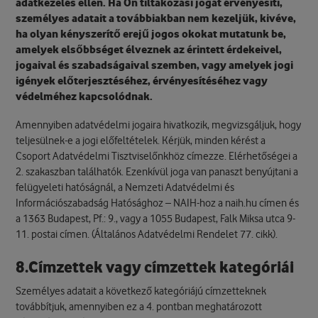
adatkezelés ellen. Ha Ön tiltakozási jogát érvényesíti,
személyes adatait a továbbiakban nem kezeljük, kivéve,
ha olyan kényszerítő erejű jogos okokat mutatunk be,
amelyek elsőbbséget élveznek az érintett érdekeivel,
jogaival és szabadságaival szemben, vagy amelyek jogi
igények előterjesztéséhez, érvényesítéséhez vagy
védelméhez kapcsolódnak.
Amennyiben adatvédelmi jogaira hivatkozik, megvizsgáljuk, hogy
teljesülnek-e a jogi előfeltételek. Kérjük, minden kérést a
Csoport Adatvédelmi Tisztviselőnkhöz címezze. Elérhetőségei a
2. szakaszban találhatók. Ezenkívül joga van panaszt benyújtani a
felügyeleti hatóságnál, a Nemzeti Adatvédelmi és
Információszabadság Hatósághoz – NAIH-hoz a naih.hu címen és
a 1363 Budapest, Pf.: 9., vagy a 1055 Budapest, Falk Miksa utca 9-
11. postai címen. (Általános Adatvédelmi Rendelet 77. cikk).
8.Címzettek vagy címzettek kategóriái
Személyes adatait a következő kategóriájú címzetteknek
továbbítjuk, amennyiben ez a 4. pontban meghatározott