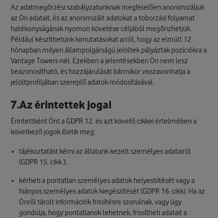
Az adatmegőrzési szabályzatunknak megfelelően anonimizáljuk
az Ön adatait, és az anonimizált adatokat a toborzási folyamat
hatékonyságának nyomon követése céljából megőrizhetjük.
Például készíthetünk kimutatásokat arról, hogy az elmúlt 12
hónapban milyen állampolgárságú jelöltek pályáztak pozíciókra a
Vantage Towers-nél. Ezekben a jelentésekben Ön nem lesz
beazonosítható, és hozzájárulását bármikor visszavonhatja a
jelöltprofiljában szereplő adatok módosításával.
7.Az érintettek jogai
Érintettként Önt a GDPR 12. és azt követő cikkei értelmében a
következő jogok illetik meg:
tájékoztatást kérni az általunk kezelt személyes adatairól
(GDPR 15. cikk );
kérheti a pontatlan személyes adatok helyesbítését vagy a
hiányos személyes adatok kiegészítését (GDPR 16. cikk). Ha az
Önről tárolt információk frissítésre szorulnak, vagy úgy
gondolja, hogy pontatlanok lehetnek, frissítheti adatait a