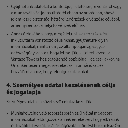
Gyűjthetünk adatokat a büntetőjogi felelősségre vonásról vagy
a munkavállalási jogosultságról abban az országban, ahová
jelentkezik, biztonsági háttérellenőrzések elvégzése céljából,
amennyiben azt a helyi törvények előírják;
Annak érdekében, hogy megfeleljünk a diverzitásra és
inkluzivitásra vonatkozó céljainknak, gyűjthetünk olyan
információkat, mint a nem, az állampolgárság vagy az
egészségügyi adatok, hogy felmérjük, kik jelentkeznek a
Vantage Towers-hez betöltendő pozíciókra – de csak akkor, ha
Ön önkéntesen megadja ezeket az információkat, és
hozzájárul ahhoz, hogy feldolgozzuk azokat.
4. Személyes adatai kezelésének célja
és jogalapja
Személyes adatait a következő célokra kezeljük:
Munkahelyekre való toborzás során az Ön által megadott
információkat feldolgozzuk annak érdekében, hogy elbíráljuk
és továbbfejlesszük az álláspályázatát, döntést hozzunk az Ön