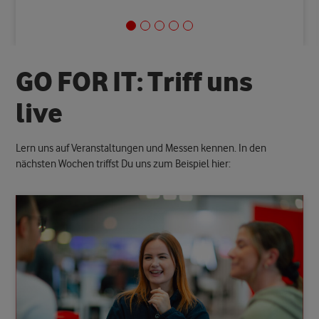
G
O
F
O
R
I
T
:
T
r
i
f
f
u
n
s
l
i
v
e
Lern uns auf Veranstaltungen und Messen kennen. In den
nächsten Wochen triffst Du uns zum Beispiel hier: