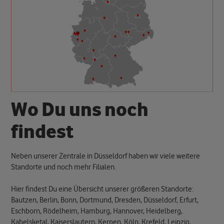
W
o
D
u
u
n
s
n
o
c
h
f
i
n
d
e
s
t
Neben unserer Zentrale in Düsseldorf haben wir viele weitere
Standorte und noch mehr Filialen.
Hier findest Du eine Übersicht unserer größeren Standorte:
Bautzen, Berlin, Bonn, Dortmund, Dresden, Düsseldorf, Erfurt,
Eschborn, Rödelheim, Hamburg, Hannover, Heidelberg,
Kabelsketal, Kaiserslautern, Kerpen, Köln, Krefeld, Leipzig,