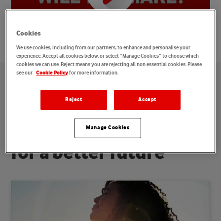
Cookies
We use cookies, including from our partners, to enhance and personalise your
experience. Accept all cookies below, or select “Manage Cookies” to choose which
cookies we can use. Reject means you are rejecting all non essential cookies. Please
see our
for more information.
Cookie Policy
U
n
s
e
r
P
u
r
p
o
s
e
:
Reject
Accept
M
e
n
s
c
h
e
n
w
e
l
t
w
e
i
t
v
e
r
b
i
n
d
e
n
.
W
e
c
o
n
n
e
c
t
Manage Cookies
f
o
r
a
b
e
t
t
e
r
f
u
t
u
r
e