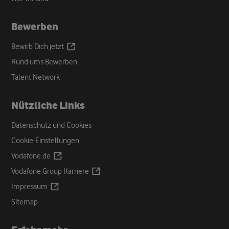
Bewerben
Opens
Bewirb Dich
jetzt
a
Rund ums Bewerben
new
Talent Network
tab
Nützliche Links
Datenschutz und Cookies
Cookie-Einstellungen
Opens
Vodafone.de
a
Opens
Vodafone Group
Karriere
new
a
Opens
Impressum
tab
new
a
Sitemap
tab
new
tab