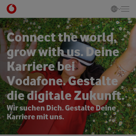
C
o
n
n
e
c
t
t
h
e
w
o
r
l
d
,
g
r
o
w
w
i
t
h
u
s
.
D
e
i
n
e
K
a
r
r
i
e
r
e
b
e
i
V
o
d
a
f
o
n
e
.
G
e
s
t
a
l
t
e
d
i
e
d
i
g
i
t
a
l
e
Z
u
k
u
n
f
t
.
W
i
r
s
u
c
h
e
n
D
i
c
h
.
G
e
s
t
a
l
t
e
D
e
i
n
e
K
a
r
r
i
e
r
e
m
i
t
u
n
s
.