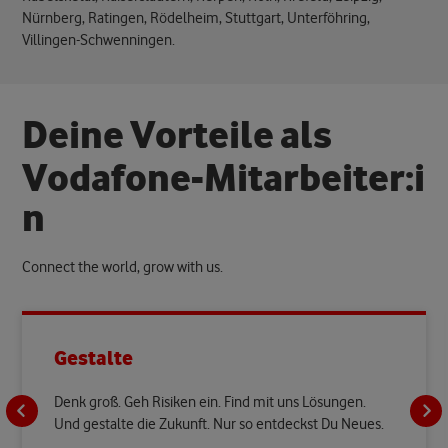
Nürnberg, Ratingen, Rödelheim, Stuttgart, Unterföhring,
Villingen-Schwenningen.
D
e
i
n
e
V
o
r
t
e
i
l
e
a
l
s
V
o
d
a
f
o
n
e
-
M
i
t
a
r
b
e
i
t
e
r
:
i
n
Connect the world, grow with us.
Gestalte
Denk groß. Geh Risiken ein. Find mit uns Lösungen.
Und gestalte die Zukunft. Nur so entdeckst Du Neues.