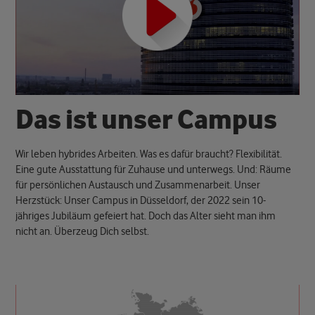
D
a
s
i
s
t
u
n
s
e
r
C
a
m
p
u
s
Wir leben hybrides Arbeiten. Was es dafür braucht? Flexibilität.
Eine gute Ausstattung für Zuhause und unterwegs. Und: Räume
für persönlichen Austausch und Zusammenarbeit. Unser
Herzstück: Unser Campus in Düsseldorf, der 2022 sein 10-
jähriges Jubiläum gefeiert hat. Doch das Alter sieht man ihm
nicht an. Überzeug Dich selbst.