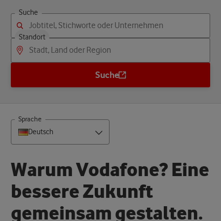
Suche
Standort
Suche
Sprache
Deutsch
W
a
r
u
m
V
o
d
a
f
o
n
e
?
E
i
n
e
b
e
s
s
e
r
e
Z
u
k
u
n
f
t
g
e
m
e
i
n
s
a
m
g
e
s
t
a
l
t
e
n
.