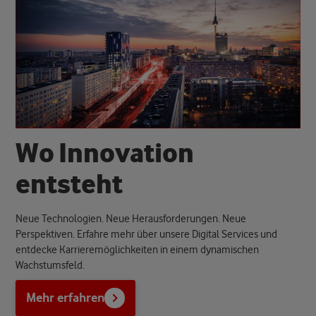
W
o
I
n
n
o
v
a
t
i
o
n
e
n
t
s
t
e
h
t
Neue Technologien. Neue Herausforderungen. Neue
Perspektiven. Erfahre mehr über unsere Digital Services und
entdecke Karrieremöglichkeiten in einem dynamischen
Wachstumsfeld.
Mehr erfahren