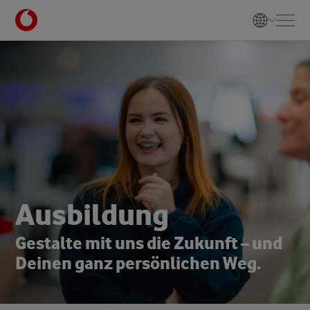
A
u
s
b
i
l
d
u
n
g
G
e
s
t
a
l
t
e
m
i
t
u
n
s
d
i
e
Z
u
k
u
n
f
t
–
u
n
d
D
e
i
n
e
n
g
a
n
z
p
e
r
s
ö
n
l
i
c
h
e
n
W
e
g
.