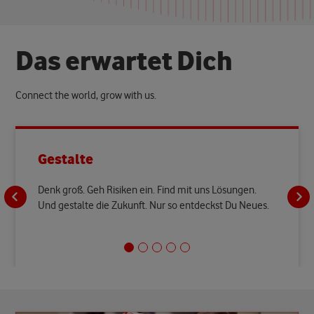
D
a
s
e
r
w
a
r
t
e
t
D
i
c
h
Connect the world, grow with us.
Gestalte
Denk groß. Geh Risiken ein. Find mit uns Lösungen.
Und gestalte die Zukunft. Nur so entdeckst Du Neues.