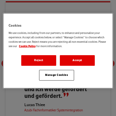
In meiner Ausbildung
kann ich meine
Cookies
Abteilungseinsätze
We use cookies, including from our partners, to enhance and personalise your
selbst planen. So kann
experience. Accept all cookies below, or select “Manage Cookies” to choose which
cookies we can use. Reject means you are rejecting all non essential cookies. Please
ich mich neben dem
see our
for more information.
Cookie Policy
regulären
Ausbildungsstoff mit
Reject
Accept
Themen beschäftigen, die
mich interessieren und
weiterbringen. Meine
Manage Cookies
Arbeit wird geschätzt
und ich werde gefordert
und gefördert.
Lucas Thiee
Azubi Fachinformatiker Systemintegration