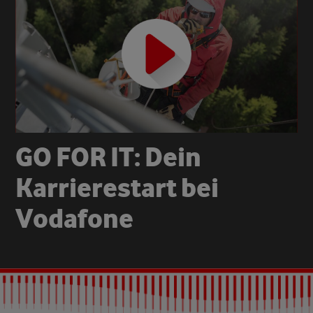
G
O
F
O
R
I
T
:
D
e
i
n
K
a
r
r
i
e
r
e
s
t
a
r
t
b
e
i
V
o
d
a
f
o
n
e