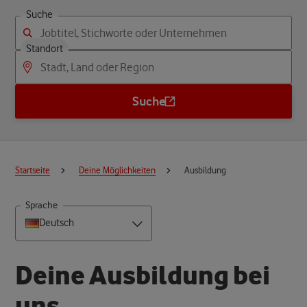
Suche
Standort
Suche
Startseite
Deine Möglichkeiten
Ausbildung
Sprache
Deutsch
D
e
i
n
e
A
u
s
b
i
l
d
u
n
g
b
e
i
u
n
s