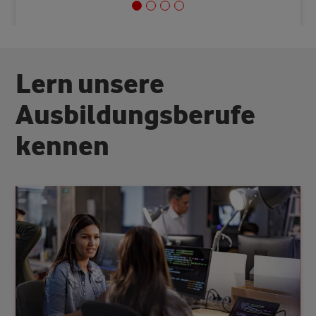
L
e
r
n
u
n
s
e
r
e
A
u
s
b
i
l
d
u
n
g
s
b
e
r
u
f
e
k
e
n
n
e
n