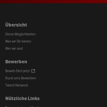
tab
Übersicht
Deine Möglichkeiten
Was wir Dir bieten
Wer wir sind
Bewerben
Opens
Bewirb Dich
jetzt
a
Rund ums Bewerben
new
Talent Network
tab
Nützliche Links