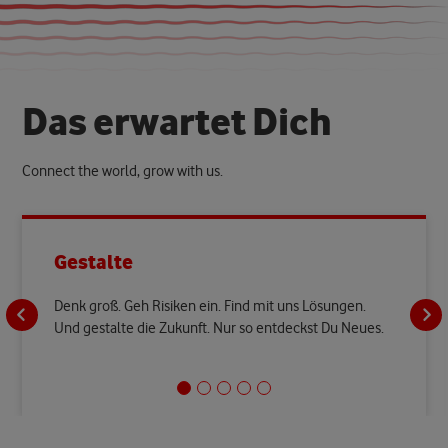
D
a
s
e
r
w
a
r
t
e
t
D
i
c
h
Connect the world, grow with us.
Gestalte
Denk groß. Geh Risiken ein. Find mit uns Lösungen.
Und gestalte die Zukunft. Nur so entdeckst Du Neues.