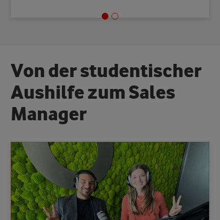
V
o
n
d
e
r
s
t
u
d
e
n
t
i
s
c
h
e
r
A
u
s
h
i
l
f
e
z
u
m
S
a
l
e
s
M
a
n
a
g
e
r