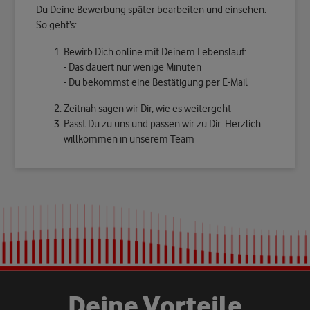
Du Deine Bewerbung später bearbeiten und einsehen.
So geht’s:
Bewirb Dich online mit Deinem Lebenslauf:
- Das dauert nur wenige Minuten
- Du bekommst eine Bestätigung per E-Mail
Zeitnah sagen wir Dir, wie es weitergeht
Passt Du zu uns und passen wir zu Dir: Herzlich
willkommen in unserem Team
D
e
i
n
e
V
o
r
t
e
i
l
e