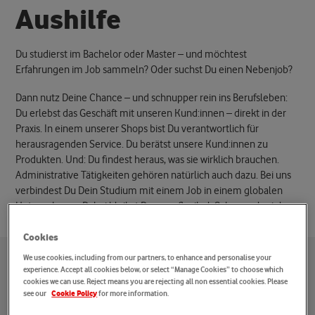
A
u
s
h
i
l
f
e
Du studierst im Bachelor oder Master – und möchtest
Erfahrungen im Job sammeln? Oder suchst Du einen Nebenjob?
Dann nutz Deine Chance – und schnupper rein ins Berufsleben:
Du erlebst das Geschäft mit unseren Kund:innen – direkt in der
Praxis. In einem unserer Shops bist Du verantwortlich für
herausragenden Service. Du berätst unsere Kund:innen zu
Produkten. Und: Du findest heraus, was sie wirklich brauchen.
Administrative Tätigkeiten gehören natürlich auch dazu. Bei uns
verbindest Du Dein Studium mit einem Job in einem globalen
Unternehmen. Dabei bleibst Du ganz flexibel. Schau mal rein!
Cookies
We use cookies, including from our partners, to enhance and personalise your
experience. Accept all cookies below, or select “Manage Cookies” to choose which
cookies we can use. Reject means you are rejecting all non essential cookies. Please
see our
for more information.
Cookie Policy