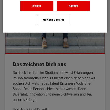
Reject
Accept
Manage Cookies
Das zeichnet Dich aus
Du steckst mitten im Studium und willst Erfahrungen
im Job sammeln? Oder Du suchst einen Nebenjob? Wir
suchen Dich – als neues Talent für unsere Vodafone-
Shops. Deine Persönlichkeit ist uns wichtig. Denn:
Diversität, Innovation und neue Sichtweisen sind Teil
unseres Erfolgs.
Und das bringst Du mit: