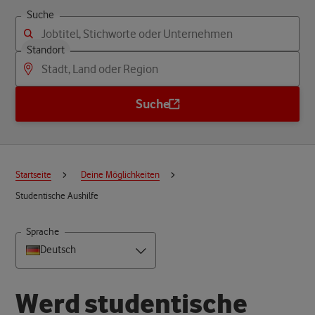
Suche
Standort
Suche
Startseite
Deine Möglichkeiten
Studentische Aushilfe
Sprache
Deutsch
W
e
r
d
s
t
u
d
e
n
t
i
s
c
h
e