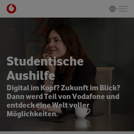
S
t
u
d
e
n
t
i
s
c
h
e
A
u
s
h
i
l
f
e
D
i
g
i
t
a
l
i
m
K
o
p
f
?
Z
u
k
u
n
f
t
i
m
B
l
i
c
k
?
D
a
n
n
w
e
r
d
T
e
i
l
v
o
n
V
o
d
a
f
o
n
e
u
n
d
e
n
t
d
e
c
k
e
i
n
e
W
e
l
t
v
o
l
l
e
r
M
ö
g
l
i
c
h
k
e
i
t
e
n
.