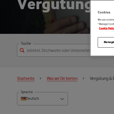
V
e
r
g
ü
t
u
n
g
&
Cookies
We use cookies
“Manage Cooki
Cookie Poli
Manage
Suche
Startseite
Was wir Dir bieten
Vergütung & 
Sprache
Deutsch