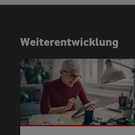
W
e
i
t
e
r
e
n
t
w
i
c
k
l
u
n
g