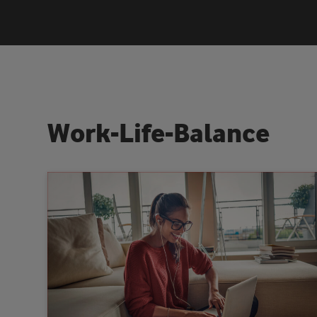
W
o
r
k
-
L
i
f
e
-
B
a
l
a
n
c
e