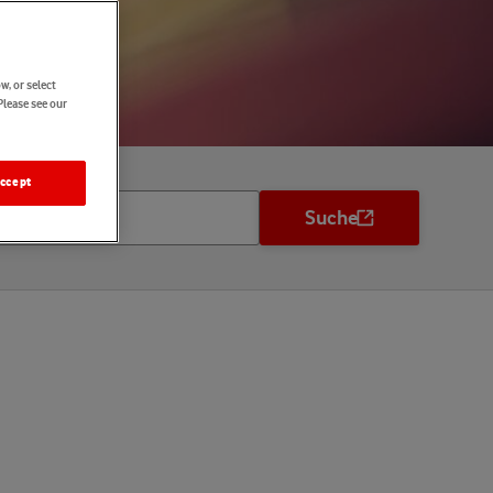
w, or select
Please see our
ccept
Suche