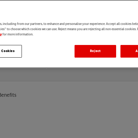
B
e
n
e
f
i
t
s
, including from our partners, to enhance and personalise your experience. Accept all cookies belo
es” to choose which cookies we can use. Reject means you are rejecting all non essential cookies. 
for more information.
cy
 Cookies
Reject
A
Standort
Benefits