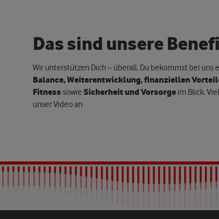
D
a
s
s
i
n
d
u
n
s
e
r
e
B
e
n
e
f
Wir unterstützen Dich – überall. Du bekommst bei uns e
Balance, Weiterentwicklung, finanziellen Vorteil
Fitness
sowie
Sicherheit und Vorsorge
im Blick. Vie
unser Video an