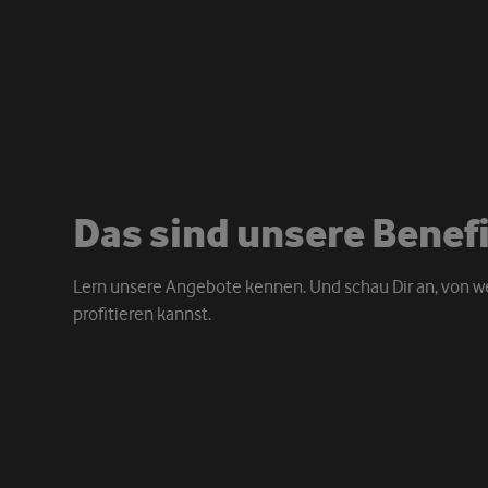
D
a
s
s
i
n
d
u
n
s
e
r
e
B
e
n
e
f
Lern unsere Angebote kennen. Und schau Dir an, von w
profitieren kannst.