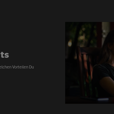
i
t
s
elchen Vorteilen Du