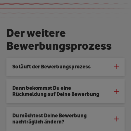
D
e
r
w
e
i
t
e
r
e
B
e
w
e
r
b
u
n
g
s
p
r
o
z
e
s
s
So läuft der Bewerbungsprozess
Dann bekommst Du eine
Rückmeldung auf Deine Bewerbung
Du möchtest Deine Bewerbung
nachträglich ändern?