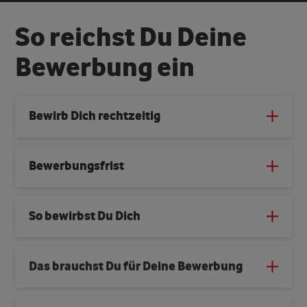
S
o
r
e
i
c
h
s
t
D
u
D
e
i
n
e
B
e
w
e
r
b
u
n
g
e
i
n
Bewirb Dich rechtzeitig
Bewerbungsfrist
So bewirbst Du Dich
Das brauchst Du für Deine Bewerbung