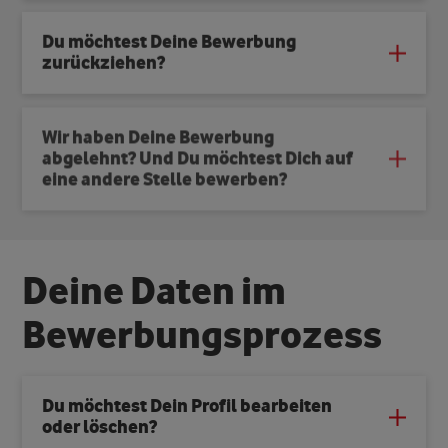
Du möchtest Deine Bewerbung
zurückziehen?
Wir haben Deine Bewerbung
abgelehnt? Und Du möchtest Dich auf
eine andere Stelle bewerben?
D
e
i
n
e
D
a
t
e
n
i
m
B
e
w
e
r
b
u
n
g
s
p
r
o
z
e
s
s
Du möchtest Dein Profil bearbeiten
oder löschen?