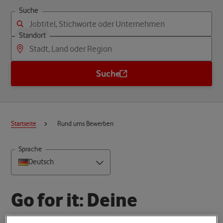
Suche
Standort
Suche
Startseite
Rund ums Bewerben
Sprache
Deutsch
G
o
f
o
r
i
t
:
D
e
i
n
e
B
e
w
e
r
b
u
n
g
b
e
i