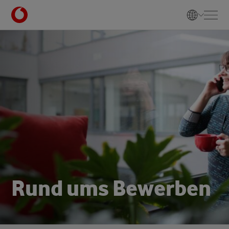
R
u
n
d
u
m
s
B
e
w
e
r
b
e
n