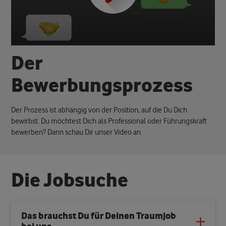
D
e
r
B
e
w
e
r
b
u
n
g
s
p
r
o
z
e
s
s
Der Prozess ist abhängig von der Position, auf die Du Dich
bewirbst. Du möchtest Dich als Professional oder Führungskraft
bewerben? Dann schau Dir unser Video an.
D
i
e
J
o
b
s
u
c
h
e
Das brauchst Du für Deinen Traumjob