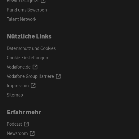
Opens
Bewirb Dich
jetzt
a
Rund ums Bewerben
new
Talent Network
tab
Nützliche Links
Datenschutz und Cookies
Cookie-Einstellungen
Opens
Vodafone.de
a
Opens
Vodafone Group
Karriere
new
a
Opens
Impressum
tab
new
a
Sitemap
tab
new
tab
Erfahr mehr
Opens
Podcast
a
Opens
Newsroom
new