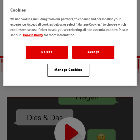
V
o
d
a
f
o
n
e
Cookies
We use cookies, including from our partners, to enhance and personalise your
experience. Accept all cookies below, or select “Manage Cookies” to choose which
Starte jetzt Deine Karriere bei uns – und bewirb Dich. Hier
cookies we can use. Reject means you are rejecting all non essential cookies. Please
erfährst Du alles, was Du für Deine Bewerbung wissen musst. Du
see our
for more information.
Cookie Policy
bekommst sogar Tipps von unserem Recruiting-Team.
Reject
Accept
Manage Cookies