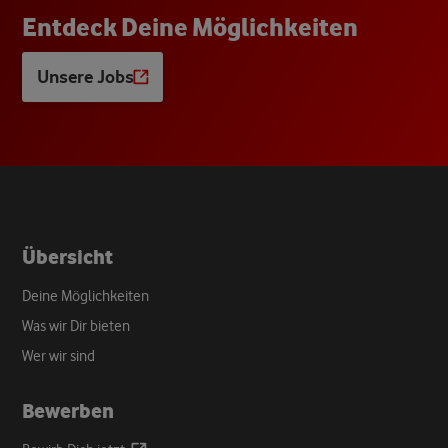
E
n
t
d
e
c
k
D
e
i
n
e
M
ö
g
l
i
c
h
k
e
i
t
e
n
Unsere Jobs
Opens
a
new
tab
Übersicht
Deine Möglichkeiten
Was wir Dir bieten
Wer wir sind
Bewerben