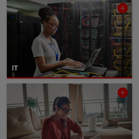
IT
Der IT-Bereich ist das Herzstück unserer digitalen Systeme.
Er entwickelt und betreibt Anwendungen, Plattformen und
Prozesse – für unsere Kund:innen und die gesamte
Mit modernsten Technologien wie Cloud,
Organisation.
Automation und Softwareentwicklung sorgt der Bereich
dafür, dass digitale Lösungen zuverlässig funktionieren. Und
sich ständig weiterentwickeln. Die IT arbeitet an Projekten,
die Innovationen vorantreiben und Millionen Menschen
IT
verbinden.
Consumer Sales
vertrieblichen
alle
kümmert sich um
Consumer Sales
in weiteren digitalen
und
Aktivitäten in den Vodafone Shops
und stationären Vertriebskanälen. Der Bereich vereint
Kundenzentrierung, Markenführung und Produktstrategie
und stellt sicher, dass unsere Angebote die Menschen