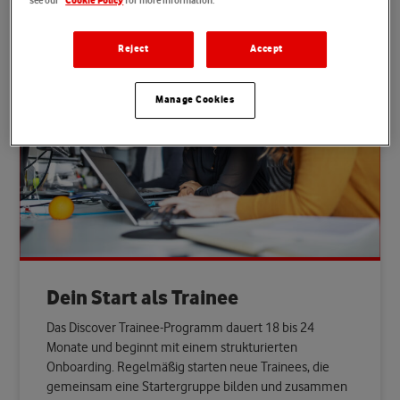
see our
for more information.
Cookie Policy
Reject
Accept
Manage Cookies
Dein Start als Trainee
Das Discover Trainee-Programm dauert 18 bis 24
Monate und beginnt mit einem strukturierten
Onboarding. Regelmäßig starten neue Trainees, die
gemeinsam eine Startergruppe bilden und zusammen