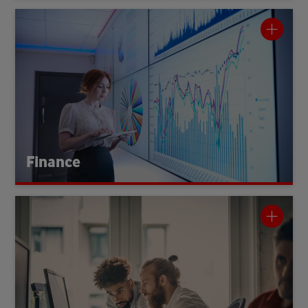
Finance
Finance sorgt dafür, dass Vodafone finanziell gesund und
strategisch fundiert handelt. Der Bereich plant Umsätze,
analysiert Geschäftsentwicklungen und bewertet
Investitionen. Zudem verantwortet Finance Controlling,
Accounting, Einkauf und die Prüfung interner Prozesse.
Finance
Strategic Marketing
Privat- und
Strategisches Marketing beobachtet den
arkt, entwickelt neue Produkte und
Geschäftskundenm
definiert die Positionierung unserer Angebote. Der Bereich
verbindet Innovationskraft mit klarer Kundenzentrierung