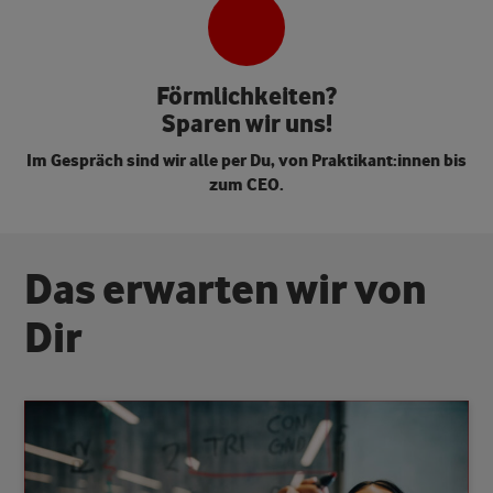
Förmlichkeiten?
Sparen wir uns!
Im Gespräch sind wir alle per Du, von Praktikant:innen bis
zum CEO.
D
a
s
e
r
w
a
r
t
e
n
w
i
r
v
o
n
D
i
r