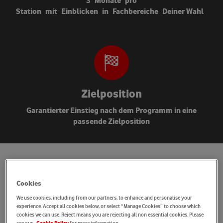
3
Monate
pro
Station
mit
Einblicken
in
Fachbereiche
Deiner Wahl
Zielposition
Garantierter Einstieg nach dem Programm in eine
passende Zielposition
S
o
l
ä
u
f
t
D
e
i
n
D
i
s
c
o
v
e
r
Cookies
T
r
a
i
n
e
e
-
P
r
o
g
r
a
m
m
a
b
We use cookies, including from our partners, to enhance and personalise your
experience. Accept all cookies below, or select “Manage Cookies” to choose which
cookies we can use. Reject means you are rejecting all non essential cookies. Please