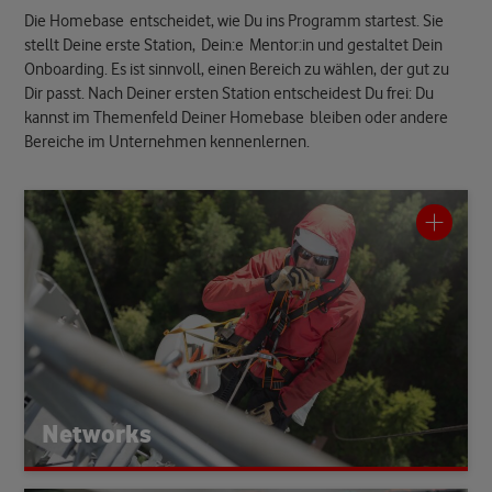
Die Homebase
entscheidet, wie Du ins Programm startest. Sie
stellt Deine erste Station,
Dein:e
Mentor:in
und gestaltet Dein
Onboarding. Es ist sinnvoll, einen Bereich zu wählen, der gut zu
Dir passt. Nach Deiner ersten Station entscheidest Du frei: Du
kannst im Themenfeld
Deiner Homebase
bleiben oder andere
Bereiche im Unternehmen kennenlernen.
Networks
und
-
das Mobilfunk
Der Bereich Networks kümmert sich um
-
Festnetz von Vodafone. Dazu gehören die Netzwerk
Architektur, der Ausbau des 5G Netzes, die Funksysteme
technische Infrastruktur hinter Internet, Telefonie
und die
und Datenverkehr. Networks sorgt dafür, dass das Netz
leistungsstark, sicher und zukunftsfähig bleibt.
Networks