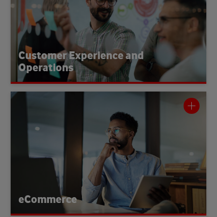
Service von morgen. Der Bereich entwickelt moderne
Konzepte, optimiert Prozesse und sorgt für
-
Service
reibungslose Kundenerlebnisse über alle Kanäle
Dabei stehen Service-Design, Innovation und
hinweg.
Kundenzentrierung im Mittelpunkt.
Customer Experience and
Operations
eCommerce
Der eCommerce Bereich entwickelt einfache und
innovative Lösungen für alle digitalen Touchpoints von
hop, die App, digitale
-S
Vodafone. Dazu gehört der Online
Research. Ziel ist eine
-
Experience
-
Kampagnen und User
konsistente und überzeugende digitale Customer
Experience.
eCommerce