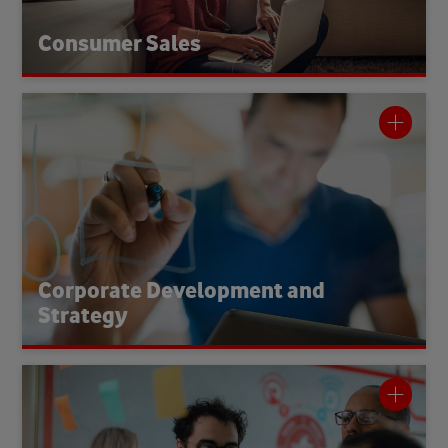
genau dort erreichen, wo sie sind.
Consumer Sales
Corporate Development and Strategy
die
t
und steuer
t
entwickel
-Bereich
trategy
S
Der
analysiert
Er
strategische Ausrichtung von Vodafone.
Trends und Wettbewerber, gestaltet Wachstumsinitiativen
und begleitet Mergers und Acquisitions. Hier entstehen
Konzepte und Entscheidungen, die die Zukunft des
Unternehmens prägen.
Corporate Development and
Strategy
Customer Experience and Operations
gestalten den
Operations
and
Customer Experience