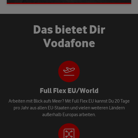
D
a
s
b
i
e
t
e
t
D
i
r
V
o
d
a
f
o
n
e
Full Flex EU/World
Arbeiten mit Blick aufs Meer? Mit Full Flex EU kannst Du 20 Tage
pro Jahr aus allen EU-Staaten und vielen weiteren Ländern
außerhalb Europas arbeiten.