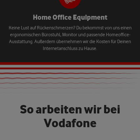
Home Office Equipment
Keine Lust auf Rückenschmerzen? Du bekommst von uns einen
ergonomischen Bürostuhl, Monitor und passende Homeoffice-
Ausstattung. Außerdem übernehmen wir die Kosten für Deinen
Internetanschluss zu Hause.
S
o
a
r
b
e
i
t
e
n
w
i
r
b
e
i
V
o
d
a
f
o
n
e