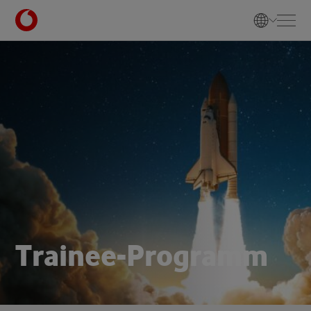
T
r
a
i
n
e
e
-
P
r
o
g
r
a
m
m