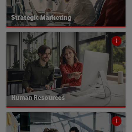
und schafft so langfristige Wettbewerbsfähigkeit und eine
moderne Produktwelt.
Strategic Marketing
Human Resources
Der
HR gestaltet die Zukunft der Arbeit:
Recruiting- und Lernprogramme,
t
entwickel
Bereich
eine Kultur der
t
Führungskräfte und förder
t
begleite
Zusammenarbeit und Vielfalt. Mit modernen Systemen und
und Entwicklung
Leadership
R
H
t
globaler Vernetzung treib
. Dabei stehen die Menschen immer im Mittelpunkt.
voran
Human Resources
External Affairs & Corporate
Communications