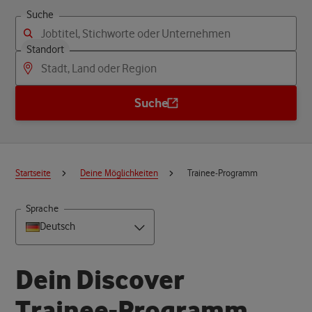
Suche
Standort
Suche
Startseite
Deine Möglichkeiten
Trainee-Programm
Sprache
Deutsch
D
e
i
n
D
i
s
c
o
v
e
r
T
r
a
i
n
e
e
-
P
r
o
g
r
a
m
m