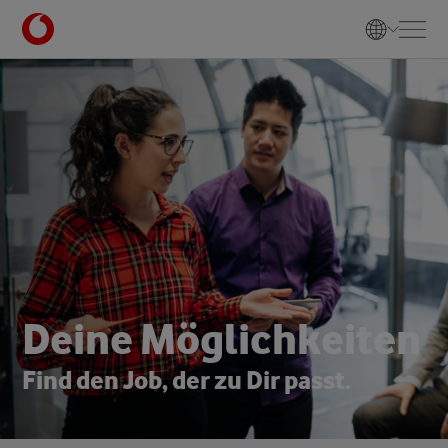
D
e
i
n
e
M
ö
g
l
i
c
h
k
e
i
t
e
n
F
i
n
d
d
e
n
J
o
b
,
d
e
r
z
u
D
i
r
p
a
s
s
t
.