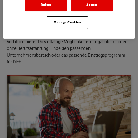
Reject
Accept
g
e
m
e
i
n
s
a
m
m
i
t
u
n
s
d
u
r
c
h
.
Manage Cookies
Vodafone bietet Dir vielfältige Möglichkeiten – egal ob mit oder
ohne Berufserfahrung. Finde den passenden
Unternehmensbereich oder das passende Einstiegsprogramm
für Dich.