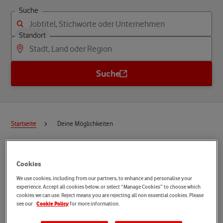
Suche
Standort
Suche
Startseite
Deine Möglichkeiten
Sprache
Deutsch
Cookies
We use cookies, including from our partners, to enhance and personalise your
experience. Accept all cookies below, or select “Manage Cookies” to choose which
G
O
T
O
G
E
T
H
E
R
:
F
i
n
d
e
cookies we can use. Reject means you are rejecting all non essential cookies. Please
see our
for more information.
Cookie Policy
D
e
i
n
T
e
a
m
u
n
d
s
t
a
r
t
e