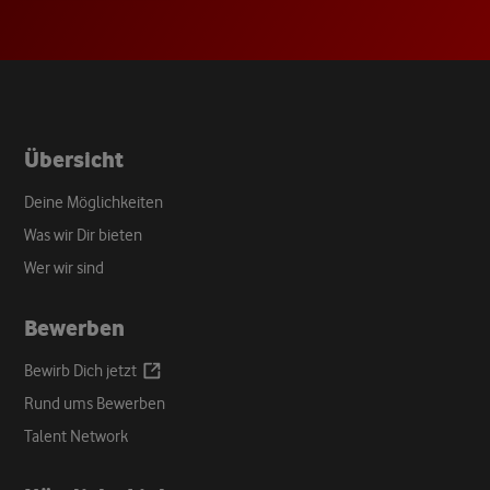
a
new
tab
Übersicht
Deine Möglichkeiten
Was wir Dir bieten
Wer wir sind
Bewerben
Opens
Bewirb Dich
jetzt
a
Rund ums Bewerben
new
Talent Network
tab