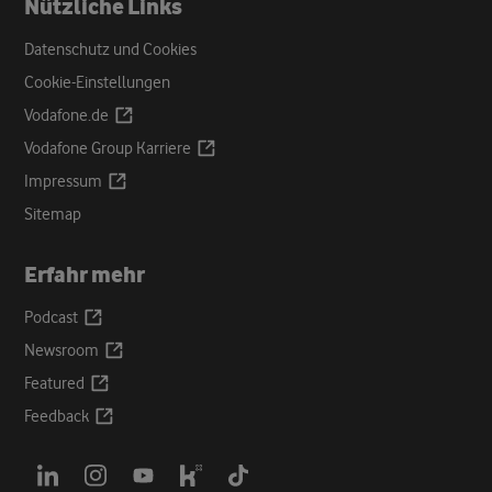
Nützliche Links
Datenschutz und Cookies
Cookie-Einstellungen
Opens
Vodafone.de
a
Opens
Vodafone Group
Karriere
new
a
Opens
Impressum
tab
new
a
Sitemap
tab
new
tab
Erfahr mehr
Opens
Podcast
a
Opens
Newsroom
new
a
Opens
Featured
tab
new
a
Opens
Feedback
tab
new
a
tab
new
Opens
Opens
Opens
Opens
Opens
tab