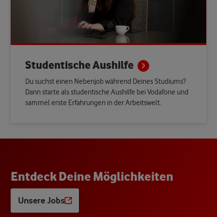
Studentische
Aushilfe
Du suchst einen Nebenjob während Deines Studiums?
Dann starte als studentische Aushilfe bei Vodafone und
sammel erste Erfahrungen in der Arbeitswelt.
E
n
t
d
e
c
k
D
e
i
n
e
M
ö
g
l
i
c
h
k
e
i
t
e
n
Unsere Jobs
Opens