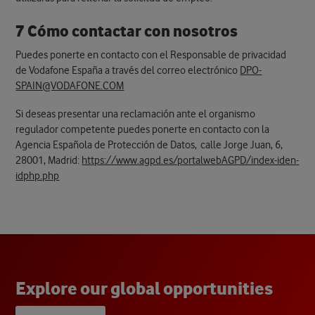
7 Cómo contactar con nosotros
Puedes ponerte en contacto con el Responsable de privacidad
de Vodafone España a través del correo electrónico
DPO-
SPAIN@VODAFONE.COM
Si deseas presentar una reclamación ante el organismo
regulador competente puedes ponerte en contacto con la
Agencia Española de Protección de Datos,
calle Jorge Juan, 6,
28001, Madrid:
https://www.agpd.es/portalwebAGPD/index-iden-
idphp.php
E
x
p
l
o
r
e
o
u
r
g
l
o
b
a
l
o
p
p
o
r
t
u
n
i
t
i
e
s