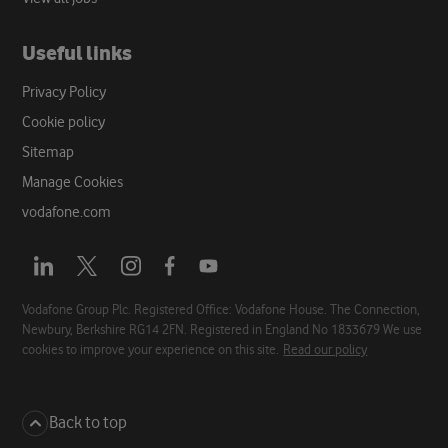
Useful links
Privacy Policy
Cookie policy
Sitemap
Manage Cookies
vodafone.com
Opens
Opens
Opens
Opens
Opens
a
a
a
a
a
new
new
new
new
new
Vodafone Group Plc. Registered Office: Vodafone House. The Connection,
Newbury, Berkshire RG14 2FN. Registered in England No 1833679 We use
tab
tab
tab
tab
tab
cookies to improve your experience on this site.
Read our policy
Back to top