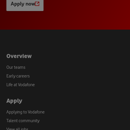
Apply now
Opens
a
new
tab
Overview
Our teams
Early careers
Life at Vodafone
Apply
Applying to Vodafone
Talent community
View all jobs